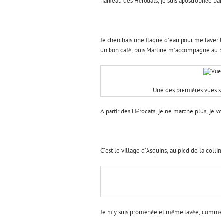
hameau des Hérodats, je suis apostrophée par 
Je cherchais une flaque d’eau pour me laver 
un bon café, puis Martine m’accompagne au bo
Une des premières vues s
A partir des Hérodats, je ne marche plus, je v
C’est le village d’Asquins, au pied de la collin
Je m’y suis promenée et même lavée, comme le