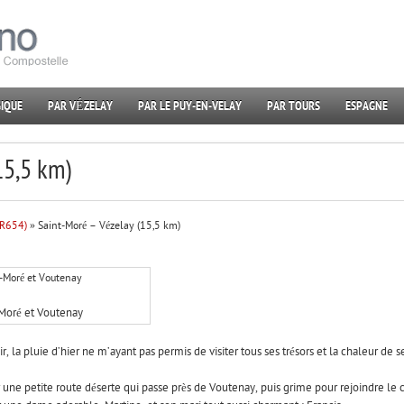
IQUE
PAR VÉZELAY
PAR LE PUY-EN-VELAY
PAR TOURS
ESPAGNE
15,5 km)
GR654)
» Saint-Moré – Vézelay (15,5 km)
-Moré et Voutenay
, la pluie d’hier ne m’ayant pas permis de visiter tous ses trésors et la chaleur de
sur une petite route déserte qui passe près de Voutenay, puis grime pour rejoindre l