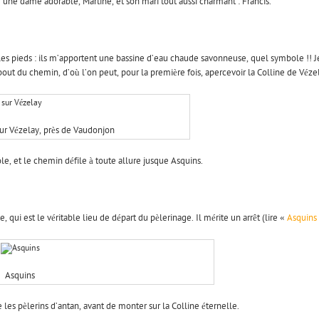
une dame adorable, Martine, et son mari tout aussi charmant : Francis.
les pieds : ils m’apportent une bassine d’eau chaude savonneuse, quel symbole !! J
ut du chemin, d’où l’on peut, pour la première fois, apercevoir la Colline de Véze
ur Vézelay, près de Vaudonjon
ole, et le chemin défile à toute allure jusque Asquins.
e, qui est le véritable lieu de départ du pèlerinage. Il mérite un arrêt (lire «
Asquins 
Asquins
s pèlerins d’antan, avant de monter sur la Colline éternelle.