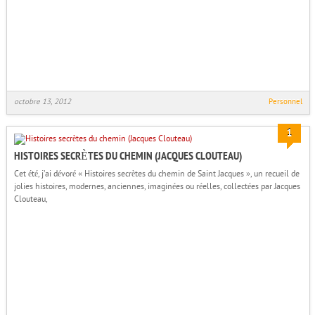
octobre 13, 2012
Personnel
1
HISTOIRES SECRÈTES DU CHEMIN (JACQUES CLOUTEAU)
Cet été, j’ai dévoré « Histoires secrètes du chemin de Saint Jacques », un recueil de
jolies histoires, modernes, anciennes, imaginées ou réelles, collectées par Jacques
Clouteau,