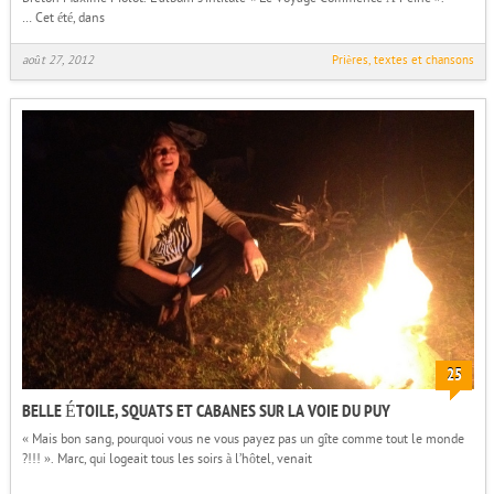
… Cet été, dans
août 27, 2012
Prières, textes et chansons
25
BELLE ÉTOILE, SQUATS ET CABANES SUR LA VOIE DU PUY
« Mais bon sang, pourquoi vous ne vous payez pas un gîte comme tout le monde
?!!! ». Marc, qui logeait tous les soirs à l’hôtel, venait