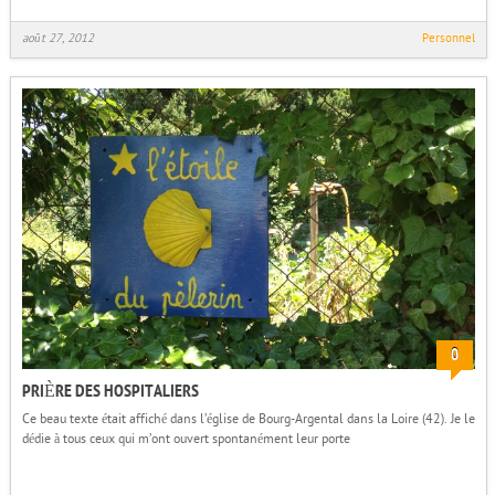
août 27, 2012
Personnel
0
PRIÈRE DES HOSPITALIERS
Ce beau texte était affiché dans l’église de Bourg-Argental dans la Loire (42). Je le
dédie à tous ceux qui m’ont ouvert spontanément leur porte