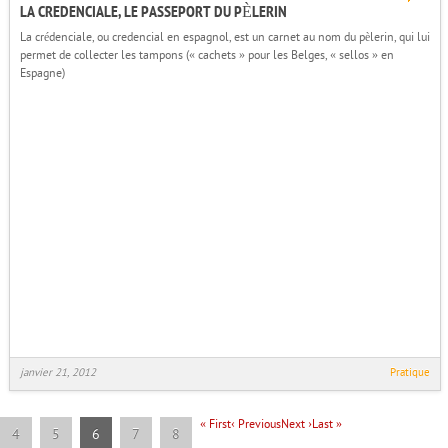
LA CREDENCIALE, LE PASSEPORT DU PÈLERIN
La crédenciale, ou credencial en espagnol, est un carnet au nom du pèlerin, qui lui
permet de collecter les tampons (« cachets » pour les Belges, « sellos » en
Espagne)
janvier 21, 2012
Pratique
«
First
‹
Previous
Next
›
Last
»
4
5
6
7
8