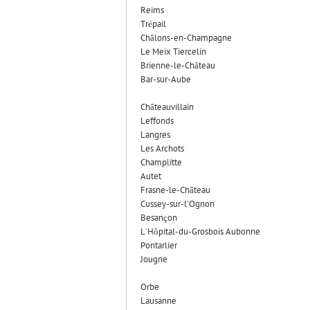
Reims
Trépail
Châlons-en-Champagne
Le Meix Tiercelin
Brienne-le-Château
Bar-sur-Aube
Châteauvillain
Leffonds
Langres
Les Archots
Champlitte
Autet
Frasne-le-Château
Cussey-sur-l’Ognon
Besançon
L’Hôpital-du-Grosbois Aubonne
Pontarlier
Jougne
Orbe
Lausanne