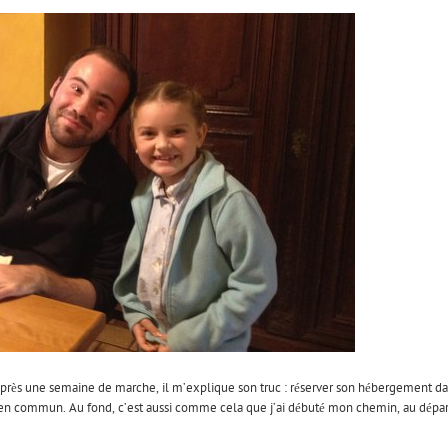
après une semaine de marche, il m’explique son truc : réserver son hébergement da
s en commun. Au fond, c’est aussi comme cela que j’ai débuté mon chemin, au dépar