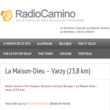
Le bonheur n'est pas au bout du chemin.
Le bonheur, c'est le chemin
A PROPOS DE CE SITE
ALLEMAGNE
BELGIQUE
PAR VÉZELAY
PAR LE PUY-EN-VELAY
PAR TOURS
ESPAGNE
PORTUGAL
La Maison-Dieu – Varzy (23,8 km)
Radio Camino
»
Par Vézelay
»
Branche nord par Bourges
» La Maison-Dieu –
Varzy (23,8 km)
Vous êtes sur la
Via Lemovicensis
(Branche Nord)