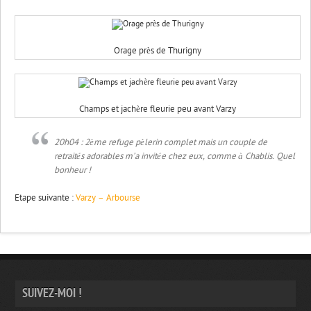
Orage près de Thurigny
Champs et jachère fleurie peu avant Varzy
20h04 : 2ème refuge pèlerin complet mais un couple de
retraités adorables m’a invitée chez eux, comme à Chablis. Quel
bonheur !
Etape suivante :
Varzy – Arbourse
SUIVEZ-MOI !