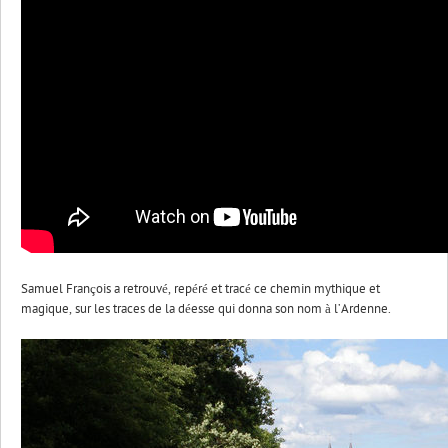
Samuel François a retrouvé, repéré et tracé ce chemin mythique et
magique, sur les traces de la déesse qui donna son nom à l’Ardenne.