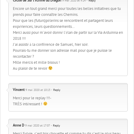
Cécile de Sur l'échine du Dragon
9 mai 2020 at 9:14 -
Reply
Encore un tout grand merci pour toutes les belles initiatives que tu
prends pour faire connaître les Chemins.
Pour que les (futurs)pèlerins se rencontrent et partagent leurs
expériences, leurs questionnements…
Merci aussi pour m’avoir donné l’élan de partir sur la Via Arduinna en
2018 !!!
J’ai assisté à la conférence de Samuel, hier soir.
Pourrais-tu me donner son adresse mail pour que je puisse le
recontacter ?
Mille mercis et mille bisous !
Au plaisir de te revoir
Vincent
9 mai 2020 at 10:15 -
Reply
Merci pour le replay !!!-
TRÈS intéressant !
Anne D
9 mai 2020 at 17:07 -
Reply
Merci Sylvie, c’est très chouette et comme tu dis c’est le plus beau