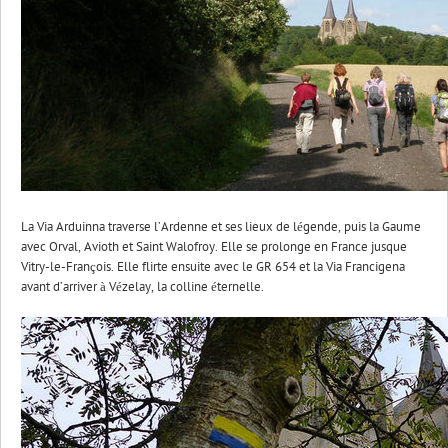
La Via Arduinna traverse l’Ardenne et ses lieux de légende, puis la Gaume
avec Orval, Avioth et Saint Walofroy. Elle se prolonge en France jusque
Vitry-le-François. Elle flirte ensuite avec le GR 654 et la Via Francigena
avant d’arriver à Vézelay, la colline éternelle.